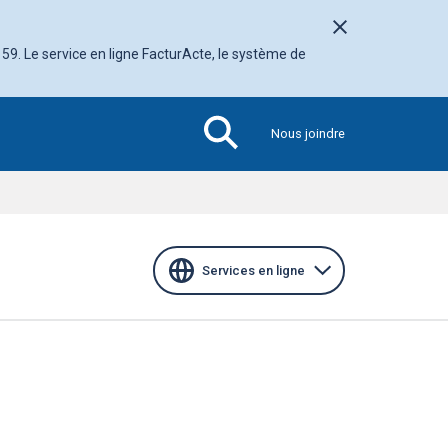
Fermer l'avis
 59. Le service en ligne FacturActe, le système de
Nous joindre
Section
active
Services en ligne