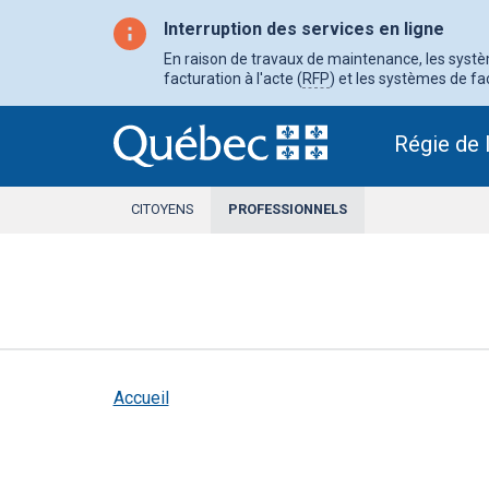
Aller
au
Interruption des services en ligne
contenu
principal
En raison de travaux de maintenance, les système
facturation à l'acte (
RFP
) et les systèmes de fac
Régie de 
CITOYENS
PROFESSIONNELS
SECTION
ACTIVE
Accueil