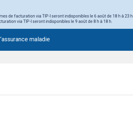
s de facturation via TIP-I seront indisponibles le 6 août de 18 h à 23 h
turation via TIP-I seront indisponibles le 9 août de 8 h à 18 h.
l’assurance maladie