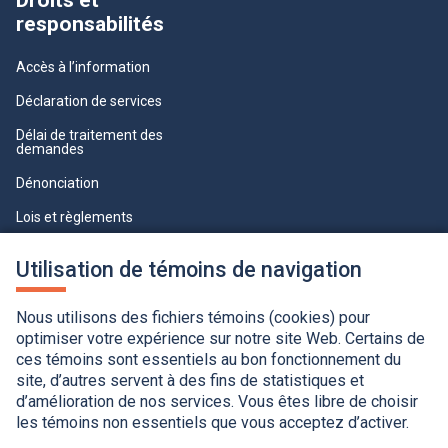
Droits et
responsabilités
Accès à l’information
Déclaration de services
Délai de traitement des
demandes
Dénonciation
Lois et règlements
Qualité du service à la clientèle
Utilisation de témoins de navigation
professionnelle
Paramètres des témoins
Nous utilisons des fichiers témoins (cookies) pour
optimiser votre expérience sur notre site Web. Certains de
ces témoins sont essentiels au bon fonctionnement du
site, d’autres servent à des fins de statistiques et
d’amélioration de nos services. Vous êtes libre de choisir
les témoins non essentiels que vous acceptez d’activer.
Accessibilité
Application de la Charte de la langue française