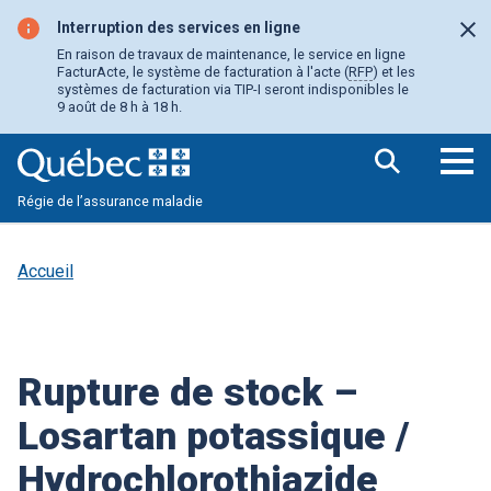
Aller
au
Interruption des services en ligne
Fer
contenu
En raison de travaux de maintenance, le service en ligne
principal
FacturActe, le système de facturation à l'acte (
RFP
) et les
systèmes de facturation via TIP-I seront indisponibles le
9 août de 8 h à 18 h.
Ouv
Régie de l’assurance maladie
le
me
pri
Accueil
Rupture de stock –
Losartan potassique /
Hydrochlorothiazide