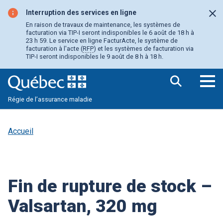
Aller
au
Interruption des services en ligne
Fer
contenu
En raison de travaux de maintenance, les systèmes de
principal
facturation via TIP-I seront indisponibles le 6 août de 18 h à
23 h 59. Le service en ligne FacturActe, le système de
facturation à l'acte (
RFP
) et les systèmes de facturation via
TIP-I seront indisponibles le 9 août de 8 h à 18 h.
Ouv
Régie de l’assurance maladie
le
me
pri
Accueil
Fin de rupture de stock –
Valsartan, 320 mg