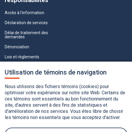
responsabilités
Accès à l’information
Déclaration de services
Délai de traitement des
demandes
Dénonciation
Lois et règlements
Qualité du service à la clientèle
Utilisation de témoins de navigation
professionnelle
Paramètres des témoins
Nous utilisons des fichiers témoins (cookies) pour
optimiser votre expérience sur notre site Web. Certains de
ces témoins sont essentiels au bon fonctionnement du
site, d’autres servent à des fins de statistiques et
d’amélioration de nos services. Vous êtes libre de choisir
les témoins non essentiels que vous acceptez d’activer.
Accessibilité
Application de la Charte de la langue française
Politique de confidentialité
Québec.ca
Ce
lien