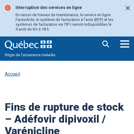
Aller
au
Interruption des services en ligne
Fer
contenu
En raison de travaux de maintenance, le service en ligne
principal
FacturActe, le système de facturation à l'acte (
RFP
) et les
systèmes de facturation via TIP-I seront indisponibles le
9 août de 8 h à 18 h.
Ouv
Régie de l’assurance maladie
le
me
pri
Accueil
Fins de rupture de stock
– Adéfovir dipivoxil /
Varénicline