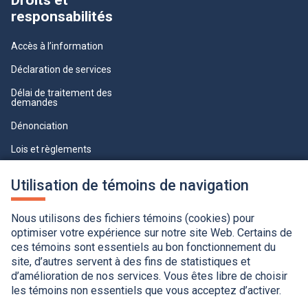
Droits et
responsabilités
Accès à l’information
Déclaration de services
Délai de traitement des
demandes
Dénonciation
Lois et règlements
Qualité du service à la clientèle
Utilisation de témoins de navigation
professionnelle
Paramètres des témoins
Nous utilisons des fichiers témoins (cookies) pour
optimiser votre expérience sur notre site Web. Certains de
ces témoins sont essentiels au bon fonctionnement du
site, d’autres servent à des fins de statistiques et
d’amélioration de nos services. Vous êtes libre de choisir
les témoins non essentiels que vous acceptez d’activer.
Accessibilité
Application de la Charte de la langue française