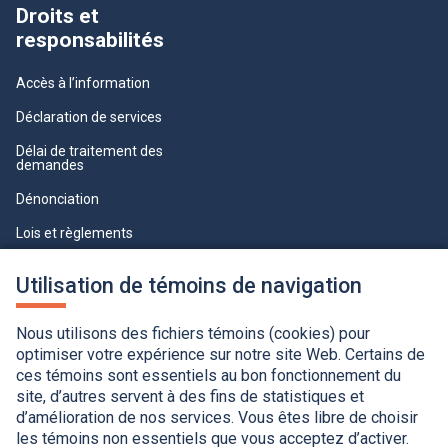
Droits et
responsabilités
Accès à l’information
Déclaration de services
Délai de traitement des
demandes
Dénonciation
Lois et règlements
Qualité du service à la clientèle
Utilisation de témoins de navigation
professionnelle
Paramètres des témoins
Nous utilisons des fichiers témoins (cookies) pour
optimiser votre expérience sur notre site Web. Certains de
ces témoins sont essentiels au bon fonctionnement du
site, d’autres servent à des fins de statistiques et
d’amélioration de nos services. Vous êtes libre de choisir
les témoins non essentiels que vous acceptez d’activer.
Accessibilité
Application de la Charte de la langue française