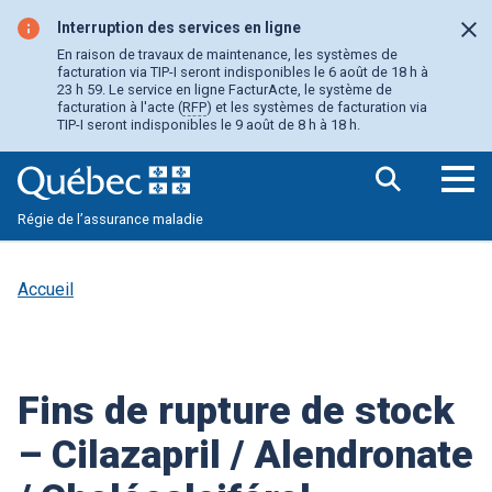
Aller
au
Interruption des services en ligne
Fer
contenu
En raison de travaux de maintenance, les systèmes de
principal
facturation via TIP-I seront indisponibles le 6 août de 18 h à
23 h 59. Le service en ligne FacturActe, le système de
facturation à l'acte (
RFP
) et les systèmes de facturation via
TIP-I seront indisponibles le 9 août de 8 h à 18 h.
Ouv
Régie de l’assurance maladie
le
me
pri
Accueil
Fins de rupture de stock
– Cilazapril / Alendronate