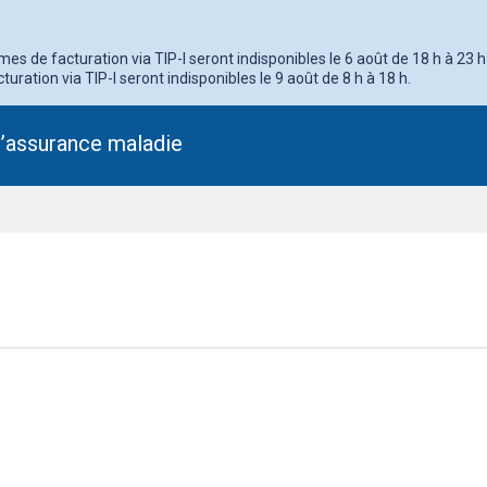
s de facturation via TIP-I seront indisponibles le 6 août de 18 h à 23 h
turation via TIP-I seront indisponibles le 9 août de 8 h à 18 h.
l’assurance maladie