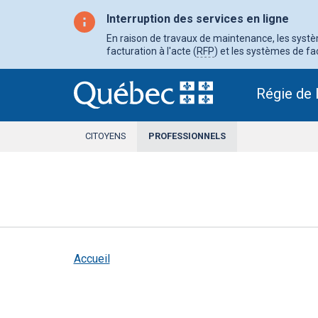
Aller
au
Interruption des services en ligne
contenu
principal
En raison de travaux de maintenance, les système
facturation à l'acte (
RFP
) et les systèmes de fac
Régie de 
CITOYENS
PROFESSIONNELS
SECTION
ACTIVE
Accueil