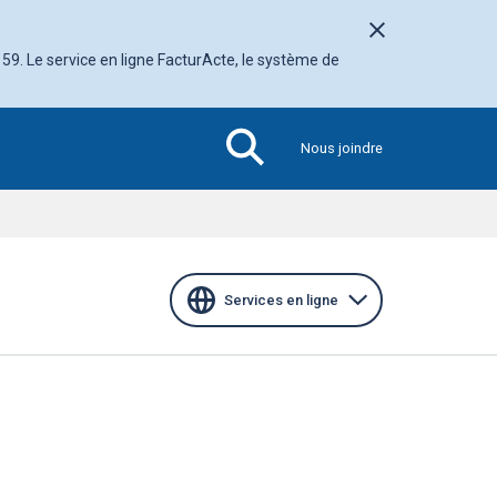
Fermer l'avis
 59. Le service en ligne FacturActe, le système de
Nous joindre
Section
active
Services en ligne