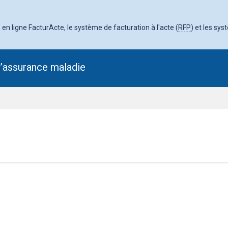
en ligne FacturActe, le système de facturation à l'acte (
RFP
) et les sys
l’assurance maladie