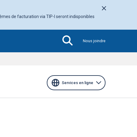
Fermer l'avis
tèmes de facturation via TIP-I seront indisponibles
Nous joindre
Section
active
Services en ligne