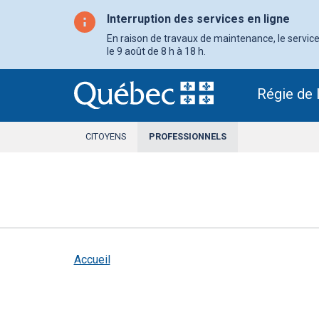
Aller
au
Interruption des services en ligne
contenu
principal
En raison de travaux de maintenance, le service 
le 9 août de 8 h à 18 h.
Régie de 
CITOYENS
PROFESSIONNELS
SECTION
ACTIVE
Accueil