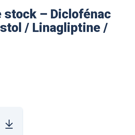
e stock – Diclofénac
tol / Linagliptine /