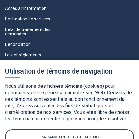
Accès à l’information
Déclaration de services
Délai de traitement des
demandes
Dénonciation
Lois et règlements
Qualité du service à la clientèle
Utilisation de témoins de navigation
professionnelle
Paramètres des témoins
Nous utilisons des fichiers témoins (cookies) pour
optimiser votre expérience sur notre site Web. Certains de
ces témoins sont essentiels au bon fonctionnement du
site, d’autres servent à des fins de statistiques et
d’amélioration de nos services. Vous êtes libre de choisir
les témoins non essentiels que vous acceptez d’activer.
Accessibilité
Application de la Charte de la langue française
Politique de confidentialité
Québec.ca
Ce
lien
PARAMÉTRER LES TÉMOINS
s'ouvrira