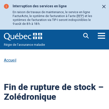
Aller
au
Interruption des services en ligne
Fer
contenu
En raison de travaux de maintenance, le service en ligne
principal
FacturActe, le système de facturation à l'acte (
RFP
) et les
systèmes de facturation via TIP-I seront indisponibles le
9 août de 8 h à 18 h.
Ouv
Régie de l’assurance maladie
le
me
pri
Accueil
Fin de rupture de stock –
Zolédronique