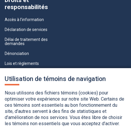
Droits et
responsabilités
Accès à l’information
Déclaration de services
Délai de traitement des
demandes
Dénonciation
Lois et règlements
Qualité du service à la clientèle
Utilisation de témoins de navigation
professionnelle
Paramètres des témoins
Nous utilisons des fichiers témoins (cookies) pour
optimiser votre expérience sur notre site Web. Certains de
ces témoins sont essentiels au bon fonctionnement du
site, d’autres servent à des fins de statistiques et
d’amélioration de nos services. Vous êtes libre de choisir
les témoins non essentiels que vous acceptez d’activer.
Accessibilité
Application de la Charte de la langue française