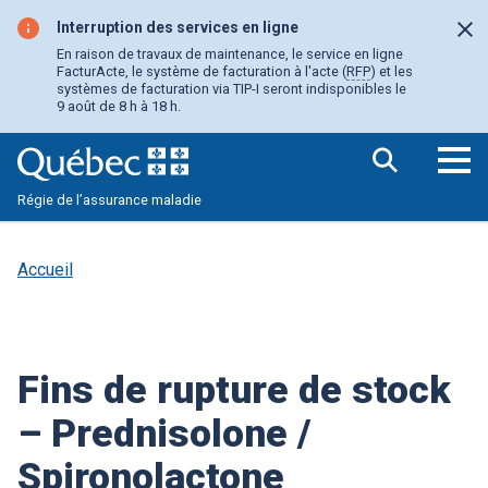
Aller
au
Interruption des services en ligne
Fer
contenu
En raison de travaux de maintenance, le service en ligne
principal
FacturActe, le système de facturation à l'acte (
RFP
) et les
systèmes de facturation via TIP-I seront indisponibles le
9 août de 8 h à 18 h.
Ouv
Régie de l’assurance maladie
le
me
pri
Accueil
Fins de rupture de stock
– Prednisolone /
Spironolactone