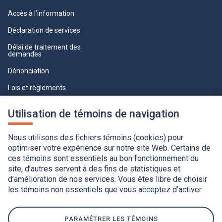
Accès à l’information
Déclaration de services
Délai de traitement des
demandes
Dénonciation
Lois et règlements
Qualité du service à la clientèle
Utilisation de témoins de navigation
professionnelle
Paramètres des témoins
Nous utilisons des fichiers témoins (cookies) pour
optimiser votre expérience sur notre site Web. Certains de
ces témoins sont essentiels au bon fonctionnement du
site, d’autres servent à des fins de statistiques et
d’amélioration de nos services. Vous êtes libre de choisir
les témoins non essentiels que vous acceptez d’activer.
Accessibilité
Application de la Charte de la langue française
Politique de confidentialité
Québec.ca
Ce
lien
PARAMÉTRER LES TÉMOINS
s'ouvrira