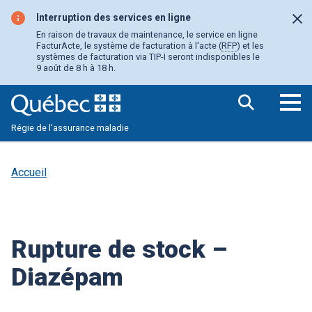
Aller
au
Interruption des services en ligne
Fer
contenu
En raison de travaux de maintenance, le service en ligne
principal
FacturActe, le système de facturation à l'acte (
RFP
) et les
systèmes de facturation via TIP-I seront indisponibles le
9 août de 8 h à 18 h.
Ouv
Régie de l’assurance maladie
le
me
pri
Accueil
Rupture de stock –
Diazépam