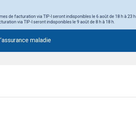
s de facturation via TIP-I seront indisponibles le 6 août de 18 h à 23 h
turation via TIP-I seront indisponibles le 9 août de 8 h à 18 h.
l’assurance maladie