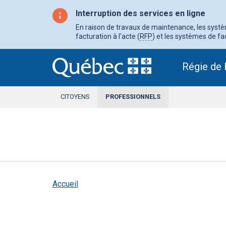
Aller
au
Interruption des services en ligne
contenu
principal
En raison de travaux de maintenance, les système
facturation à l'acte (
RFP
) et les systèmes de fac
Régie de 
CITOYENS
PROFESSIONNELS
SECTION
ACTIVE
Accueil