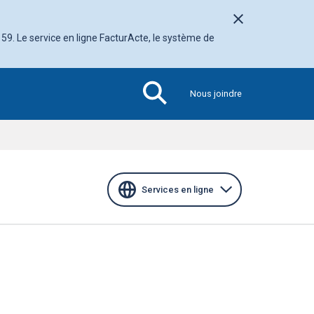
Fermer l'avis
 59. Le service en ligne FacturActe, le système de
Nous joindre
Section
active
Services en ligne