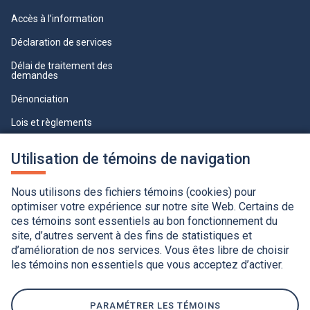
Accès à l’information
Déclaration de services
Délai de traitement des
demandes
Dénonciation
Lois et règlements
Qualité du service à la clientèle
Utilisation de témoins de navigation
professionnelle
Paramètres des témoins
Nous utilisons des fichiers témoins (cookies) pour
optimiser votre expérience sur notre site Web. Certains de
ces témoins sont essentiels au bon fonctionnement du
site, d’autres servent à des fins de statistiques et
d’amélioration de nos services. Vous êtes libre de choisir
les témoins non essentiels que vous acceptez d’activer.
Accessibilité
Application de la Charte de la langue française
Politique de confidentialité
Québec.ca
Ce
lien
PARAMÉTRER LES TÉMOINS
s'ouvrira