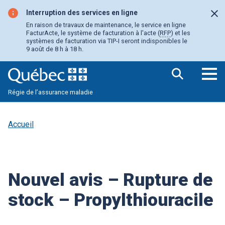
Aller
au
Interruption des services en ligne
Fer
contenu
En raison de travaux de maintenance, le service en ligne
principal
FacturActe, le système de facturation à l'acte (
RFP
) et les
systèmes de facturation via TIP-I seront indisponibles le
9 août de 8 h à 18 h.
Ouv
Régie de l’assurance maladie
le
me
pri
Accueil
Nouvel avis – Rupture de
stock – Propylthiouracile