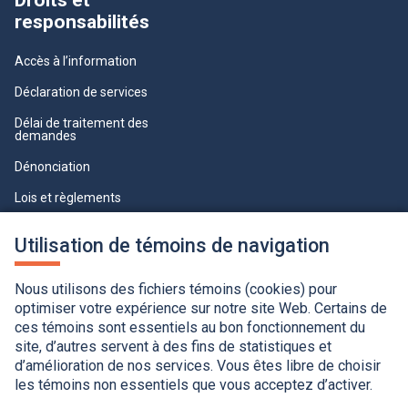
Droits et
responsabilités
Accès à l’information
Déclaration de services
Délai de traitement des
demandes
Dénonciation
Lois et règlements
Qualité du service à la clientèle
Utilisation de témoins de navigation
professionnelle
Paramètres des témoins
Nous utilisons des fichiers témoins (cookies) pour
optimiser votre expérience sur notre site Web. Certains de
ces témoins sont essentiels au bon fonctionnement du
site, d’autres servent à des fins de statistiques et
d’amélioration de nos services. Vous êtes libre de choisir
les témoins non essentiels que vous acceptez d’activer.
Accessibilité
Application de la Charte de la langue française