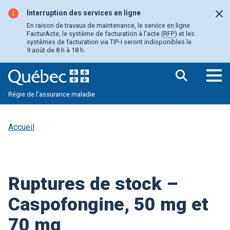
Aller
au
Interruption des services en ligne
Fer
contenu
En raison de travaux de maintenance, le service en ligne
principal
FacturActe, le système de facturation à l'acte (
RFP
) et les
systèmes de facturation via TIP-I seront indisponibles le
9 août de 8 h à 18 h.
Ouv
Régie de l’assurance maladie
le
me
pri
Accueil
Ruptures de stock –
Caspofongine, 50 mg et
70 mg