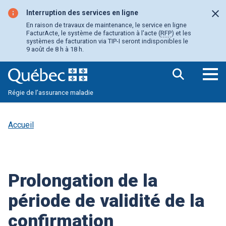
Aller
au
Interruption des services en ligne
Fer
contenu
En raison de travaux de maintenance, le service en ligne
principal
FacturActe, le système de facturation à l'acte (
RFP
) et les
systèmes de facturation via TIP-I seront indisponibles le
9 août de 8 h à 18 h.
Ouv
Régie de l’assurance maladie
le
me
pri
Accueil
Prolongation de la
période de validité de la
confirmation