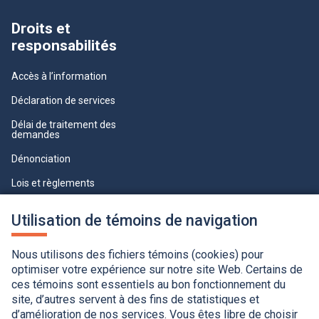
Droits et
responsabilités
Accès à l’information
Déclaration de services
Délai de traitement des
demandes
Dénonciation
Lois et règlements
Qualité du service à la clientèle
Utilisation de témoins de navigation
professionnelle
Paramètres des témoins
Nous utilisons des fichiers témoins (cookies) pour
optimiser votre expérience sur notre site Web. Certains de
ces témoins sont essentiels au bon fonctionnement du
site, d’autres servent à des fins de statistiques et
d’amélioration de nos services. Vous êtes libre de choisir