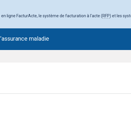
en ligne FacturActe, le système de facturation à l'acte (
RFP
) et les sys
l’assurance maladie