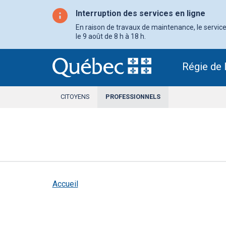
Aller
au
Interruption des services en ligne
contenu
principal
En raison de travaux de maintenance, le service 
le 9 août de 8 h à 18 h.
Régie de 
CITOYENS
PROFESSIONNELS
SECTION
ACTIVE
Accueil