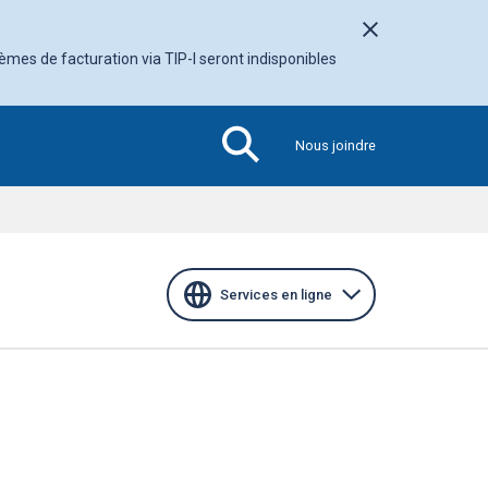
Fermer l'avis
tèmes de facturation via TIP-I seront indisponibles
Nous joindre
Section
active
Services en ligne