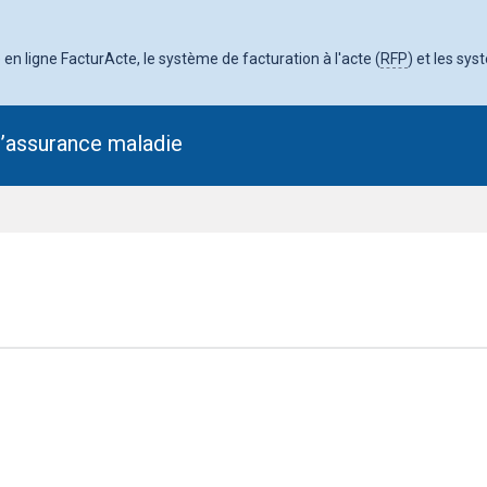
en ligne FacturActe, le système de facturation à l'acte (
RFP
) et les sys
l’assurance maladie