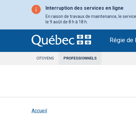
Aller
au
Interruption des services en ligne
contenu
principal
En raison de travaux de maintenance, le service 
le 9 août de 8 h à 18 h.
Régie de 
CITOYENS
PROFESSIONNELS
SECTION
ACTIVE
Accueil