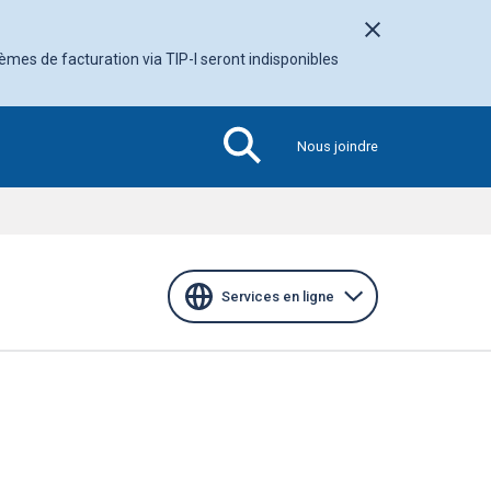
Fermer l'avis
tèmes de facturation via TIP-I seront indisponibles
Nous joindre
Section
active
Services en ligne