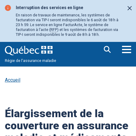
Aller
au
Interruption des services en ligne
Fer
contenu
En raison de travaux de maintenance, les systèmes de
principal
facturation via TIP-I seront indisponibles le 6 août de 18 h à
23 h 59. Le service en ligne FacturActe, le système de
facturation à l'acte (
RFP
) et les systèmes de facturation via
TIP-I seront indisponibles le 9 août de 8 h à 18 h.
Ouv
Régie de l’assurance maladie
le
me
pri
Accueil
Élargissement de la
couverture en assurance