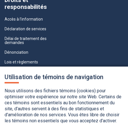
Droits et
responsabilités
Accès à l’information
Déclaration de services
Délai de traitement des
demandes
Dénonciation
Lois et règlements
Qualité du service à la clientèle
Utilisation de témoins de navigation
professionnelle
Paramètres des témoins
Nous utilisons des fichiers témoins (cookies) pour
optimiser votre expérience sur notre site Web. Certains de
ces témoins sont essentiels au bon fonctionnement du
site, d’autres servent à des fins de statistiques et
d’amélioration de nos services. Vous êtes libre de choisir
les témoins non essentiels que vous acceptez d’activer.
Accessibilité
Application de la Charte de la langue française