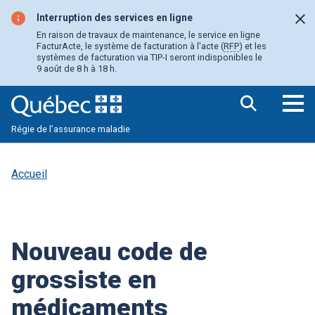
Aller
au
Interruption des services en ligne
Fer
contenu
En raison de travaux de maintenance, le service en ligne
principal
FacturActe, le système de facturation à l'acte (
RFP
) et les
systèmes de facturation via TIP-I seront indisponibles le
9 août de 8 h à 18 h.
Ouv
Régie de l’assurance maladie
le
me
pri
Accueil
Nouveau code de
grossiste en
médicaments