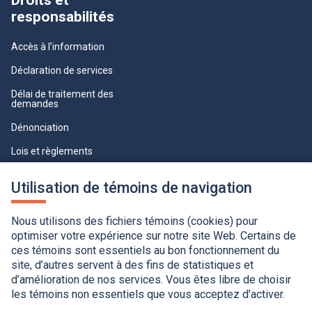
Droits et
responsabilités
Accès à l’information
Déclaration de services
Délai de traitement des
demandes
Dénonciation
Lois et règlements
Qualité du service à la clientèle
Utilisation de témoins de navigation
professionnelle
Paramètres des témoins
Nous utilisons des fichiers témoins (cookies) pour
optimiser votre expérience sur notre site Web. Certains de
ces témoins sont essentiels au bon fonctionnement du
site, d’autres servent à des fins de statistiques et
d’amélioration de nos services. Vous êtes libre de choisir
les témoins non essentiels que vous acceptez d’activer.
Accessibilité
Application de la Charte de la langue française