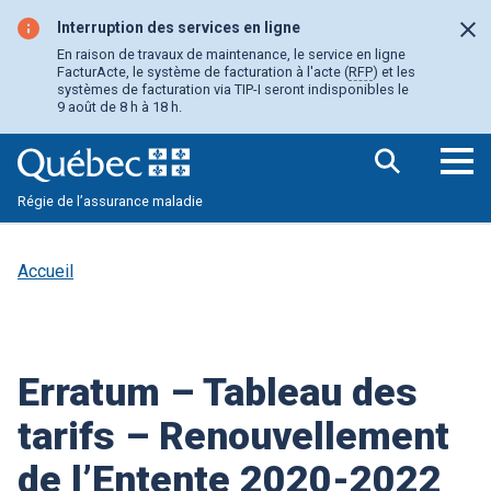
Aller
au
Interruption des services en ligne
Fer
contenu
En raison de travaux de maintenance, le service en ligne
principal
FacturActe, le système de facturation à l'acte (
RFP
) et les
systèmes de facturation via TIP-I seront indisponibles le
9 août de 8 h à 18 h.
Ouv
Régie de l’assurance maladie
le
me
pri
Accueil
Erratum – Tableau des
tarifs – Renouvellement
de l’Entente 2020-2022