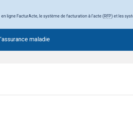
en ligne FacturActe, le système de facturation à l'acte (
RFP
) et les sys
l’assurance maladie