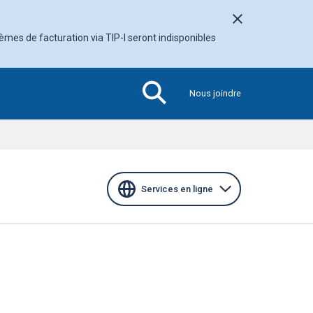
Fermer l'avis
tèmes de facturation via TIP-I seront indisponibles
Nous joindre
Section
active
Services en ligne