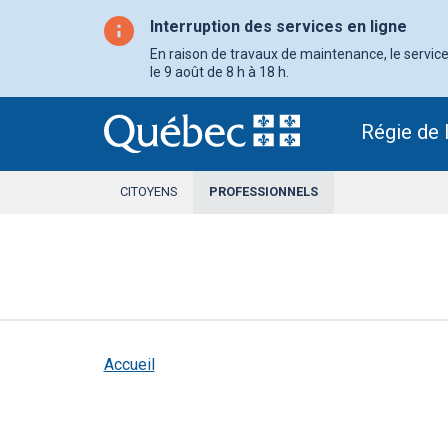
Aller
au
Interruption des services en ligne
contenu
principal
En raison de travaux de maintenance, le service 
le 9 août de 8 h à 18 h.
Régie de 
CITOYENS
PROFESSIONNELS
SECTION
ACTIVE
Accueil