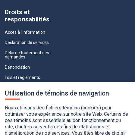
Droits et
responsabilités
Accès à l’information
Déclaration de services
Délai de traitement des
demandes
Dénonciation
Lois et règlements
Qualité du service à la clientèle
Utilisation de témoins de navigation
professionnelle
Paramètres des témoins
Nous utilisons des fichiers témoins (cookies) pour
optimiser votre expérience sur notre site Web. Certains de
ces témoins sont essentiels au bon fonctionnement du
site, d’autres servent à des fins de statistiques et
d’amélioration de nos services. Vous êtes libre de choisir