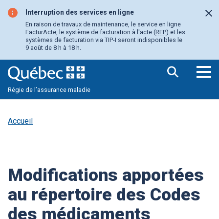
Aller
au
Interruption des services en ligne
Fer
contenu
En raison de travaux de maintenance, le service en ligne
principal
FacturActe, le système de facturation à l'acte (
RFP
) et les
systèmes de facturation via TIP-I seront indisponibles le
9 août de 8 h à 18 h.
Ouv
Régie de l’assurance maladie
le
me
pri
Accueil
Modifications apportées
au répertoire des Codes
des médicaments