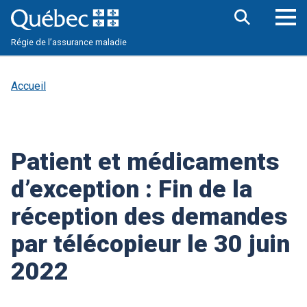
Aller
au
contenu
Ouv
principal
Régie de l’assurance maladie
le
me
pri
Accueil
Patient et médicaments
d’exception : Fin de la
réception des demandes
par télécopieur le 30 juin
2022