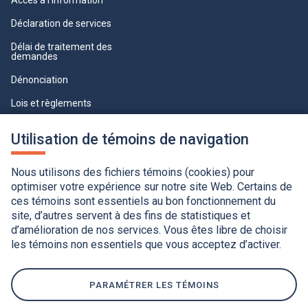
Accès à l’information
Déclaration de services
Délai de traitement des
demandes
Dénonciation
Lois et règlements
Qualité du service à la clientèle
Utilisation de témoins de navigation
professionnelle
Paramètres des témoins
Nous utilisons des fichiers témoins (cookies) pour
optimiser votre expérience sur notre site Web. Certains de
ces témoins sont essentiels au bon fonctionnement du
site, d’autres servent à des fins de statistiques et
d’amélioration de nos services. Vous êtes libre de choisir
les témoins non essentiels que vous acceptez d’activer.
Accessibilité
Application de la Charte de la langue française
Politique de confidentialité
Québec.ca
Ce
lien
PARAMÉTRER LES TÉMOINS
s'ouvrira
dans
une