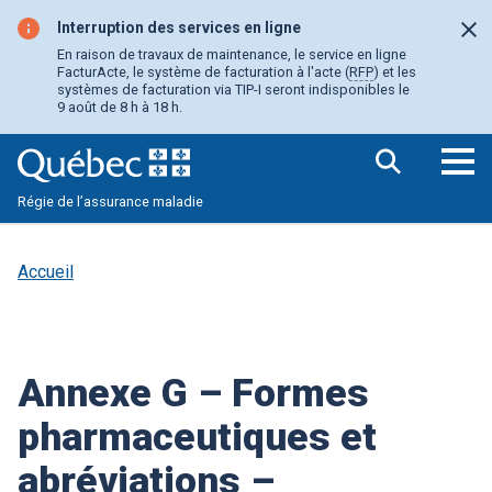
Aller
au
Interruption des services en ligne
Fer
contenu
En raison de travaux de maintenance, le service en ligne
principal
FacturActe, le système de facturation à l'acte (
RFP
) et les
systèmes de facturation via TIP-I seront indisponibles le
9 août de 8 h à 18 h.
Ouv
Régie de l’assurance maladie
le
me
pri
Accueil
Annexe G – Formes
pharmaceutiques et
abréviations –