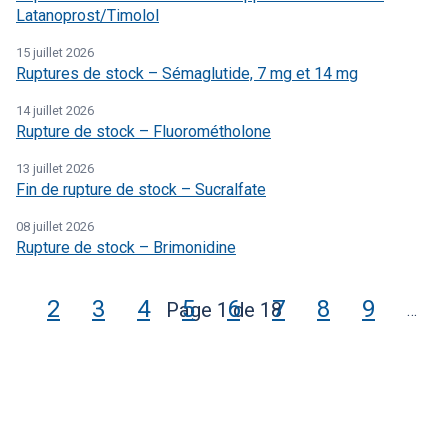
Latanoprost/Timolol
15 juillet 2026
Ruptures de stock – Sémaglutide, 7 mg et 14 mg
14 juillet 2026
Rupture de stock – Fluorométholone
13 juillet 2026
Fin de rupture de stock – Sucralfate
08 juillet 2026
Rupture de stock – Brimonidine
Page
2
Page
3
Page
4
Page
5
Page
6
Page
7
Page
8
Page
9
Page 1 de 18
…
Autr
pag
de
résu
non
affi