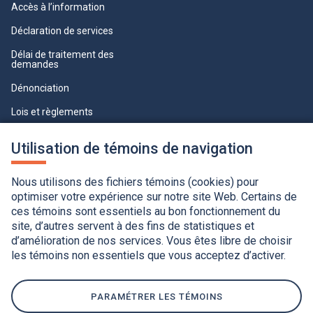
Accès à l’information
Déclaration de services
Délai de traitement des
demandes
Dénonciation
Lois et règlements
Qualité du service à la clientèle
Utilisation de témoins de navigation
professionnelle
Paramètres des témoins
Nous utilisons des fichiers témoins (cookies) pour
optimiser votre expérience sur notre site Web. Certains de
ces témoins sont essentiels au bon fonctionnement du
site, d’autres servent à des fins de statistiques et
d’amélioration de nos services. Vous êtes libre de choisir
les témoins non essentiels que vous acceptez d’activer.
Accessibilité
Application de la Charte de la langue française
Politique de confidentialité
Québec.ca
Ce
lien
PARAMÉTRER LES TÉMOINS
s'ouvrira
dans