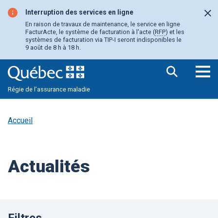
Aller
au
Interruption des services en ligne
Fer
contenu
En raison de travaux de maintenance, le service en ligne
principal
FacturActe, le système de facturation à l'acte (
RFP
) et les
systèmes de facturation via TIP-I seront indisponibles le
9 août de 8 h à 18 h.
Ouv
Régie de l’assurance maladie
le
me
pri
Accueil
Actualités