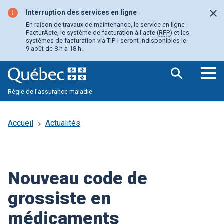
Aller
au
Interruption des services en ligne
Fer
contenu
En raison de travaux de maintenance, le service en ligne
principal
FacturActe, le système de facturation à l'acte (
RFP
) et les
systèmes de facturation via TIP-I seront indisponibles le
9 août de 8 h à 18 h.
Ouv
Régie de l’assurance maladie
le
me
pri
Accueil
Actualités
Nouveau code de
grossiste en
médicaments