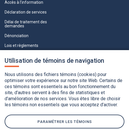
Accès à l’information
Déclaration de services
Délai de traitement des
demandes
Dénonciation
Lois et règlements
Qualité du service à la clientèle
Utilisation de témoins de navigation
professionnelle
Paramètres des témoins
Nous utilisons des fichiers témoins (cookies) pour
optimiser votre expérience sur notre site Web. Certains de
ces témoins sont essentiels au bon fonctionnement du
site, d’autres servent à des fins de statistiques et
d’amélioration de nos services. Vous êtes libre de choisir
les témoins non essentiels que vous acceptez d’activer.
Accessibilité
Application de la Charte de la langue française
Politique de confidentialité
Québec.ca
Ce
lien
PARAMÉTRER LES TÉMOINS
s'ouvrira
dans