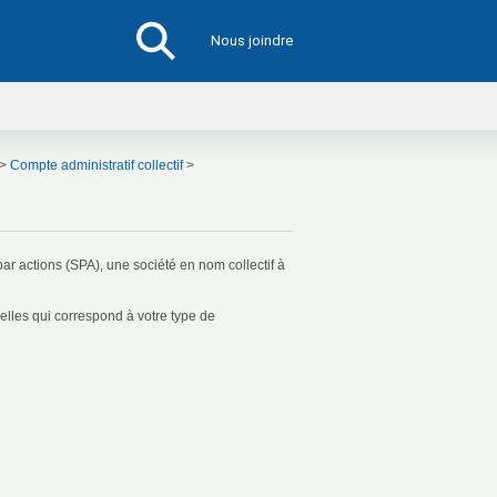
Lancer une recherche
Nous joindre
>
Compte administratif collectif
>
Fermer votre compte administratif collectif
par actions (SPA), une société en nom collectif à
elles qui correspond à votre type de