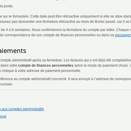
la poste.
 sur le formulaire. Cette date peut être rétroactive uniquement si elle se situe dan
e pouvez pas demander une fermeture rétroactive au mois de février passé, car il s
ai de 4 à 6 semaines. Nous confirmerons la fermeture du compte par lettre. Chaque
se de correspondance de son compte de finances personnelles ou dans sa
messageri
aiements
ompte administratif après sa fermeture. Les factures qui y ont déjà été comptabilisé
é dans votre
compte de finances personnelles
selon le mode de paiement choisi. 
un chèque à votre adresse de paiement personnelle.
référence au compte administratif concerné. Il sera envoyé à l’adresse de corresp
curisée.
 aux comptes administratifs
ance