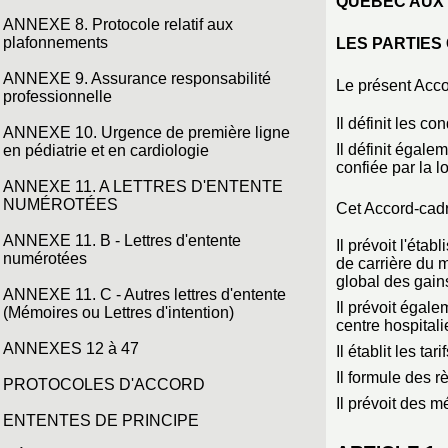
QUÉBEC AUX 
ANNEXE 8. Protocole relatif aux
plafonnements
LES PARTIES 
ANNEXE 9. Assurance responsabilité
Le présent Acco
professionnelle
Il définit les c
ANNEXE 10. Urgence de première ligne
Il définit égale
en pédiatrie et en cardiologie
confiée par la 
ANNEXE 11. A LETTRES D'ENTENTE
NUMÉROTÉES
Cet Accord-cadr
ANNEXE 11. B - Lettres d'entente
Il prévoit l'ét
numérotées
de carrière du m
global des gain
ANNEXE 11. C - Autres lettres d'entente
Il prévoit égal
(Mémoires ou Lettres d'intention)
centre hospitali
ANNEXES 12 à 47
Il établit les ta
Il formule des r
PROTOCOLES D'ACCORD
Il prévoit des 
ENTENTES DE PRINCIPE