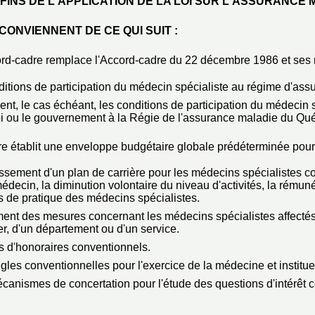
FINS DE L'APPLICATION DE LA LOI SUR L'ASSURANCE 
CONVIENNENT DE CE QUI SUIT :
rd-cadre remplace l'Accord-cadre du 22 décembre 1986 et ses 
onditions de participation du médecin spécialiste au régime d'ass
ment, le cas échéant, les conditions de participation du médecin
loi ou le gouvernement à la Régie de l'assurance maladie du Qu
e établit une enveloppe budgétaire globale prédéterminée pour
ablissement d'un plan de carrière pour les médecins spécialistes
édecin, la diminution volontaire du niveau d'activités, la rémun
s de pratique des médecins spécialistes.
ement des mesures concernant les médecins spécialistes affectés
er, d'un département ou d'un service.
rifs d'honoraires conventionnels.
ègles conventionnelles pour l'exercice de la médecine et institue
mécanismes de concertation pour l'étude des questions d'intérêt