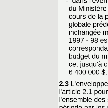
- dans l'éven
du Ministère
cours de la 
globale préd
inchangée ma
1997 - 98 es
correspondan
budget du mi
ce, jusqu'à 
6 400 000 $.
2.3
L'enveloppe
l'article 2.1 po
l'ensemble des 
période par les