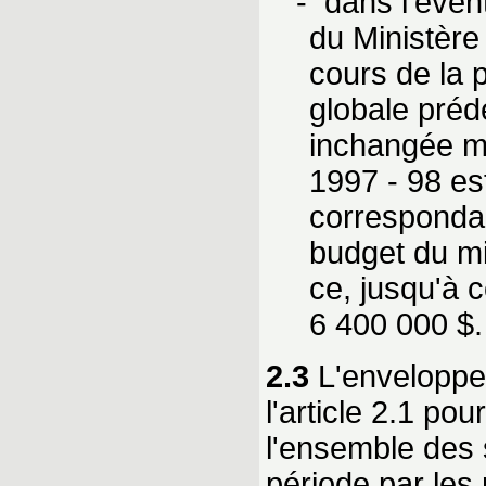
- dans l'éven
du Ministère
cours de la 
globale préd
inchangée ma
1997 - 98 es
correspondan
budget du mi
ce, jusqu'à 
6 400 000 $.
2.3
L'enveloppe
l'article 2.1 po
l'ensemble des 
période par les