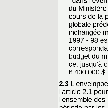
- dans l'éven
du Ministère
cours de la 
globale préd
inchangée ma
1997 - 98 es
correspondan
budget du mi
ce, jusqu'à 
6 400 000 $.
2.3
L'enveloppe
l'article 2.1 po
l'ensemble des 
période par les