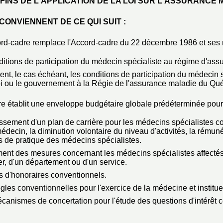
FINS DE L'APPLICATION DE LA LOI SUR L'ASSURANCE 
CONVIENNENT DE CE QUI SUIT :
rd-cadre remplace l'Accord-cadre du 22 décembre 1986 et ses 
onditions de participation du médecin spécialiste au régime d'ass
ment, le cas échéant, les conditions de participation du médecin
loi ou le gouvernement à la Régie de l'assurance maladie du Qu
e établit une enveloppe budgétaire globale prédéterminée pour
ablissement d'un plan de carrière pour les médecins spécialistes
édecin, la diminution volontaire du niveau d'activités, la rémun
s de pratique des médecins spécialistes.
ement des mesures concernant les médecins spécialistes affectés
er, d'un département ou d'un service.
rifs d'honoraires conventionnels.
ègles conventionnelles pour l'exercice de la médecine et institue
mécanismes de concertation pour l'étude des questions d'intérêt