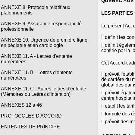
QUÉBEC AUX 
ANNEXE 8. Protocole relatif aux
plafonnements
LES PARTIES 
ANNEXE 9. Assurance responsabilité
Le présent Acco
professionnelle
Il définit les c
ANNEXE 10. Urgence de première ligne
Il définit égale
en pédiatrie et en cardiologie
confiée par la 
ANNEXE 11. A - Lettres d'entente
numérotées
Cet Accord-cadr
ANNEXE 11. B - Lettres d'entente
Il prévoit l'ét
numérotées
de carrière du m
global des gain
ANNEXE 11. C - Autres lettres d'entente
Il prévoit égal
(Mémoires ou Lettres d'intention)
centre hospitali
ANNEXES 12 à 46
Il établit les ta
Il formule des r
PROTOCOLES D'ACCORD
Il prévoit des 
ENTENTES DE PRINCIPE