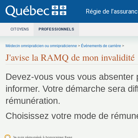
Régie de l’assuran
Ce lien s’ouvrira dans une nouvelle fenêtre.
CITOYENS
PROFESSIONNELS
Médecin omnipraticien ou omnipraticienne
>
Événements de carrière
>
J'avise la RAMQ de mon invalidité
J'avise la RAMQ de mon invalidité
Devez-vous vous vous absenter p
informer. Votre démarche sera di
rémunération.
Choisissez votre mode de rémuné
Je suis rémunéré à honoraires fixes