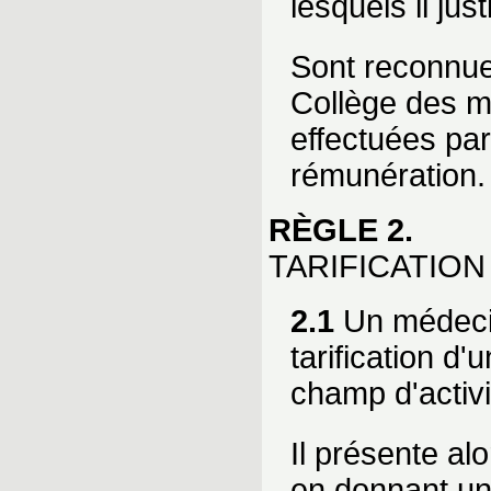
lesquels il jus
Sont reconnue
Collège des m
effectuées par
rémunération.
RÈGLE 2.
TARIFICATIO
2.1
Un médecin
tarification d
champ d'activi
Il présente al
en donnant un