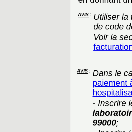
AVIS
:
Utiliser l
de code de
Voir la se
facturatio
AVIS
:
Dans le ca
paiement 
hospitalis
- Inscrire 
laboratoi
99000
;