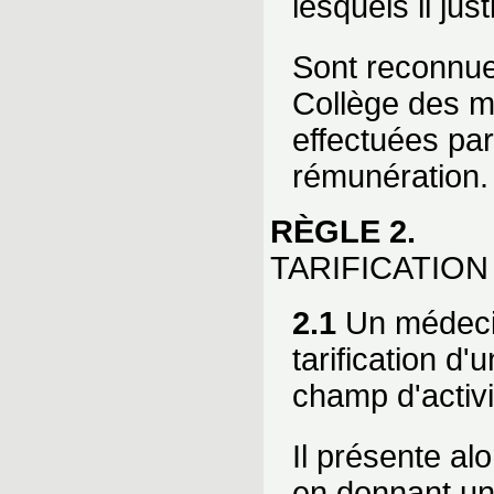
lesquels il jus
Sont reconnue
Collège des m
effectuées par
rémunération.
RÈGLE 2.
TARIFICATIO
2.1
Un médecin
tarification d
champ d'activi
Il présente al
en donnant un