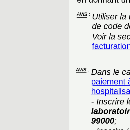
AVIS
:
Utiliser l
de code de
Voir la se
facturatio
AVIS
:
Dans le ca
paiement 
hospitalis
- Inscrire 
laboratoi
99000
;