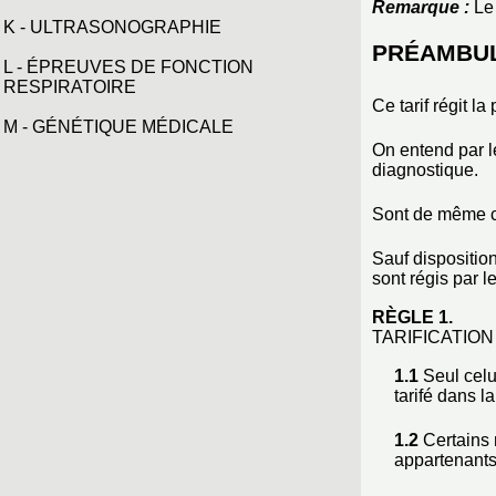
Remarque :
Le 
K - ULTRASONOGRAPHIE
PRÉAMBU
L - ÉPREUVES DE FONCTION
RESPIRATOIRE
Ce tarif régit l
M - GÉNÉTIQUE MÉDICALE
On entend par l
diagnostique.
Sont de même co
Sauf disposition
sont régis par le
RÈGLE 1.
TARIFICATION
1.1
Seul celui
tarifé dans 
1.2
Certains 
appartenants