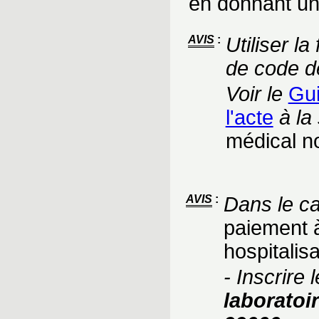
en donnant un
AVIS
:
Utiliser l
de code de
Voir le
Gui
l'acte
à la
médical no
AVIS
:
Dans le ca
paiement 
hospitalis
- Inscrire 
laboratoi