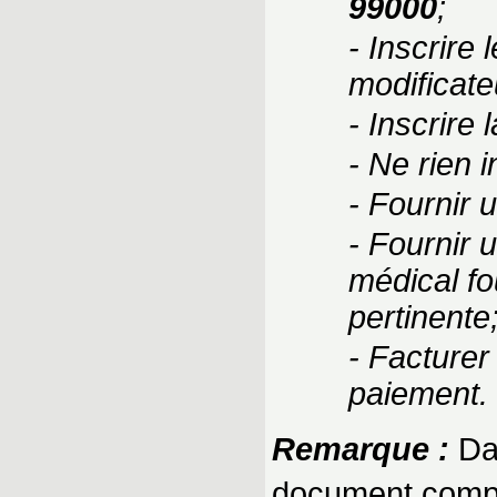
99000
;
- Inscrire
modificate
- Inscrire 
- Ne rien 
- Fournir 
- Fournir 
médical fou
pertinente
- Facturer
paiement.
Remarque :
Dan
document compl