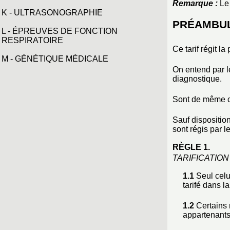
Remarque :
Le 
K - ULTRASONOGRAPHIE
PRÉAMBU
L - ÉPREUVES DE FONCTION
RESPIRATOIRE
Ce tarif régit l
M - GÉNÉTIQUE MÉDICALE
On entend par l
diagnostique.
Sont de même co
Sauf disposition
sont régis par le
RÈGLE 1.
TARIFICATION
1.1
Seul celui
tarifé dans 
1.2
Certains 
appartenants