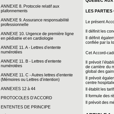
QUÉBEC AUX 
ANNEXE 8. Protocole relatif aux
plafonnements
LES PARTIES 
ANNEXE 9. Assurance responsabilité
Le présent Acco
professionnelle
Il définit les c
ANNEXE 10. Urgence de première ligne
Il définit égal
en pédiatrie et en cardiologie
confiée par la 
ANNEXE 11. A - Lettres d'entente
numérotées
Cet Accord-cadr
ANNEXE 11. B - Lettres d'entente
Il prévoit l'ét
numérotées
de carrière du m
global des gain
ANNEXE 11. C - Autres lettres d'entente
Il prévoit égal
(Mémoires ou Lettres d'intention)
centre hospitali
ANNEXES 12 à 44
Il établit les ta
Il formule des r
PROTOCOLES D'ACCORD
Il prévoit des 
ENTENTES DE PRINCIPE