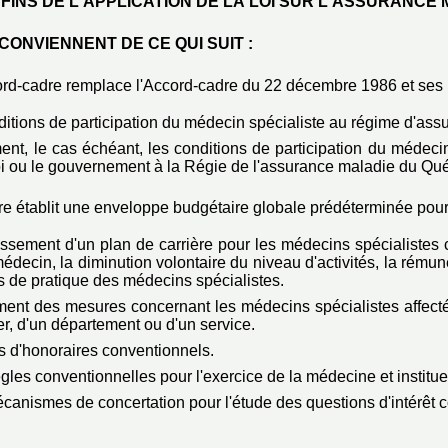
FINS DE L'APPLICATION DE LA LOI SUR L'ASSURANCE
CONVIENNENT DE CE QUI SUIT :
rd-cadre remplace l'Accord-cadre du 22 décembre 1986 et ses 
onditions de participation du médecin spécialiste au régime d'ass
ement, le cas échéant, les conditions de participation du médec
loi ou le gouvernement à la Régie de l'assurance maladie du Qu
e établit une enveloppe budgétaire globale prédéterminée pour
ablissement d'un plan de carrière pour les médecins spécialiste
édecin, la diminution volontaire du niveau d'activités, la rémun
s de pratique des médecins spécialistes.
ement des mesures concernant les médecins spécialistes affecté
er, d'un département ou d'un service.
rifs d'honoraires conventionnels.
ègles conventionnelles pour l'exercice de la médecine et institue
mécanismes de concertation pour l'étude des questions d'intérêt