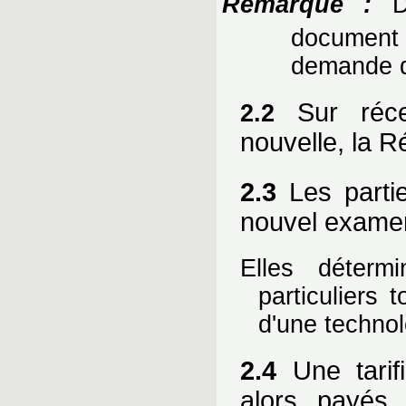
Remarque :
Da
document 
demande d
Sur récep
2.2
nouvelle, la R
2.3
Les partie
nouvel exame
Elles déterm
particuliers
d'une technol
2.4
Une tarif
alors payés 