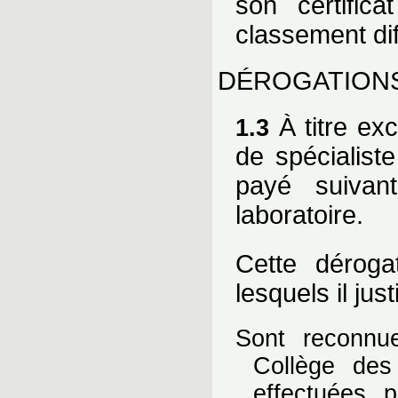
son certific
classement dif
DÉROGATION
À titre exc
1.3
de spécialist
payé suivan
laboratoire.
Cette déroga
lesquels il jus
Sont reconnu
Collège des
effectuées 