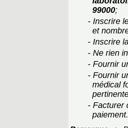
laborato
99000
;
- Inscrire 
et nombre
- Inscrire l
- Ne rien 
- Fournir u
- Fournir u
médical fo
pertinente
- Facturer
paiement